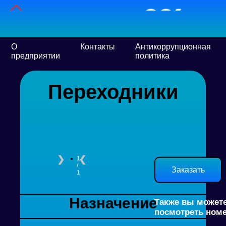
О
Контакты
Антикоррупционная
предприятии
политика
Переходники
❯
❮
1
/
Заказать
1
Назначение
Также вы может
посмотреть ном